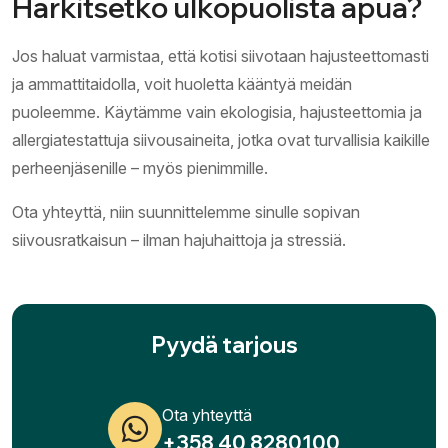
Harkitsetko ulkopuolista apua?
Jos haluat varmistaa, että kotisi siivotaan hajusteettomasti
ja ammattitaidolla, voit huoletta kääntyä meidän
puoleemme. Käytämme vain ekologisia, hajusteettomia ja
allergiatestattuja siivousaineita, jotka ovat turvallisia kaikille
perheenjäsenille – myös pienimmille.
Ota yhteyttä, niin suunnittelemme sinulle sopivan
siivousratkaisun – ilman hajuhaittoja ja stressiä.
Pyydä tarjous
Ota yhteyttä
+358 40 8280100