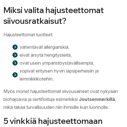
Miksi valita hajusteettomat
siivousratkaisut?
Hajusteettomat tuotteet:
vähentävät allergiariskiä,
eivät ärsytä hengitysteitä,
ovat usein ympäristöystävällisempiä,
sopivat erityisen hyvin lapsiperheisiin ja
lemmikkikoteihin.
Myös monet hajusteettomat siivousaineet ovat nykyään
biohajoavia ja sertifioituja esimerkiksi
Joutsenmerkillä
,
mikä takaa turvallisuuden niin ihmisille kuin luonnolle.
5 vinkkiä hajusteettomaan