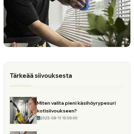
Tärkeää siivouksesta
Miten valita pieni käsihöyrypesuri
kotisiivoukseen?
2025-08-11 15:09:00