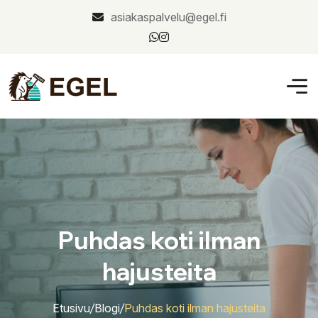
asiakaspalvelu@egel.fi
Puhdas koti ilman
hajusteita
Etusivu
/
Blogi
/
Puhdas koti ilman hajusteita