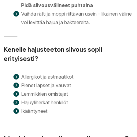
Pidä siivousvälineet puhtaina
Vaihda rätti ja moppi riittävän usein – likainen väline
voi levittää hajua ja bakteereita.
⸻
Kenelle hajusteeton siivous sopii
erityisesti?
Allergikot ja astmaatikot
Pienet lapset ja vauvat
Lemmikkien omistajat
Hajuyliherkät henkilöt
Ikääntyneet